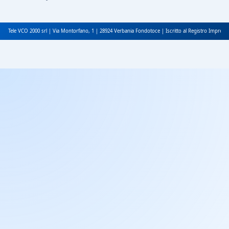
Tele VCO 2000 srl | Via Montorfano, 1 | 28924 Verbania Fondotoce | Iscritto al Registro Impres