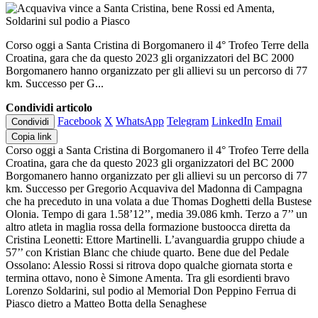
Corso oggi a Santa Cristina di Borgomanero il 4° Trofeo Terre della
Croatina, gara che da questo 2023 gli organizzatori del BC 2000
Borgomanero hanno organizzato per gli allievi su un percorso di 77
km. Successo per G...
Condividi articolo
Facebook
X
WhatsApp
Telegram
LinkedIn
Email
Condividi
Copia link
Corso oggi a Santa Cristina di Borgomanero il 4° Trofeo Terre della
Croatina, gara che da questo 2023 gli organizzatori del BC 2000
Borgomanero hanno organizzato per gli allievi su un percorso di 77
km. Successo per Gregorio Acquaviva del Madonna di Campagna
che ha preceduto in una volata a due Thomas Doghetti della Bustese
Olonia. Tempo di gara 1.58’12’’, media 39.086 kmh. Terzo a 7’’ un
altro atleta in maglia rossa della formazione bustoocca diretta da
Cristina Leonetti: Ettore Martinelli. L’avanguardia gruppo chiude a
57’’ con Kristian Blanc che chiude quarto. Bene due del Pedale
Ossolano: Alessio Rossi si ritrova dopo qualche giornata storta e
termina ottavo, nono è Simone Amenta. Tra gli esordienti bravo
Lorenzo Soldarini, sul podio al Memorial Don Peppino Ferrua di
Piasco dietro a Matteo Botta della Senaghese