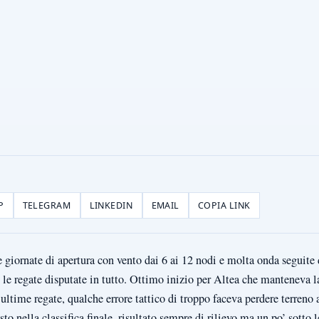
P
TELEGRAM
LINKEDIN
EMAIL
COPIA LINK
 giornate di apertura con vento dai 6 ai 12 nodi e molta onda seguite
9 le regate disputate in tutto. Ottimo inizio per Altea che manteneva l
ultime regate, qualche errore tattico di troppo faceva perdere terreno
o nella classifica finale, risultato sempre di rilievo ma un po’ sotto l