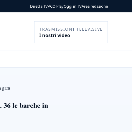
Diretta TV
VCO Play
Oggi in TV
Area redazione
TRASMISSIONI TELEVISIVE
I nostri video
n gara
 36 le barche in