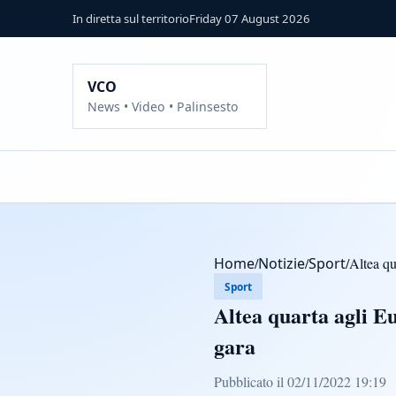
In diretta sul territorio
Friday 07 August 2026
VCO
News • Video • Palinsesto
Home
/
Notizie
/
Sport
/
Altea qu
Sport
Altea quarta agli Eu
gara
Pubblicato il 02/11/2022 19:19