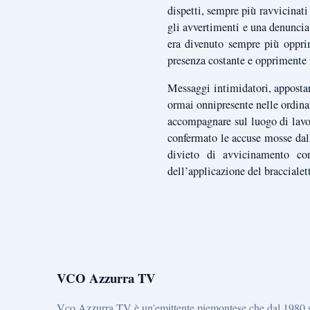
dispetti, sempre più ravvicinati
gli avvertimenti e una denuncia
era divenuto sempre più opprim
presenza costante e opprimente n
Messaggi intimidatori, appostame
ormai onnipresente nelle ordinar
accompagnare sul luogo di lavo
confermato le accuse mosse dalla
divieto di avvicinamento con
dell’applicazione del braccialett
VCO Azzurra TV
Vco Azzurra TV è un'emittente piemontese che dal 1980 