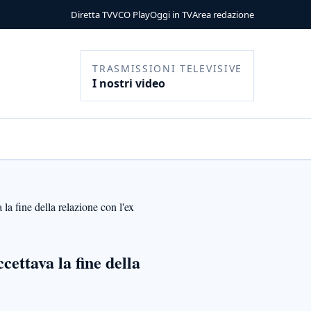
Diretta TV
VCO Play
Oggi in TV
Area redazione
TRASMISSIONI TELEVISIVE
I nostri video
la fine della relazione con l'ex
ettava la fine della