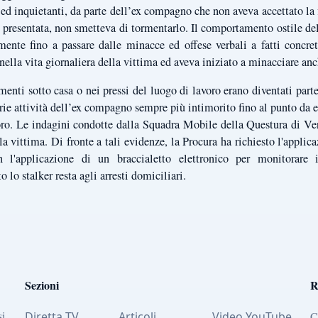
 ed inquietanti, da parte dell’ex compagno che non aveva accettato la 
 presentata, non smetteva di tormentarlo. Il comportamento ostile d
ente fino a passare dalle minacce ed offese verbali a fatti concret
ella vita giornaliera della vittima ed aveva iniziato a minacciare anc
nti sotto casa o nei pressi del luogo di lavoro erano diventati parte
ie attività dell’ex compagno sempre più intimorito fino al punto da evi
ro. Le indagini condotte dalla Squadra Mobile della Questura di Ve
 vittima. Di fronte a tali evidenze, la Procura ha richiesto l'applic
 l'applicazione di un braccialetto elettronico per monitorare 
o lo stalker resta agli arresti domiciliari.
Sezioni
R
si
Diretta TV
Articoli
Video YouTube
C