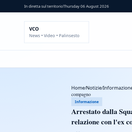
In diretta sul territorio
Thursday 06 August 2026
VCO
News • Video • Palinsesto
Home
/
Notizie
/
Informazion
compagno
Informazione
Arrestato dalla Squa
relazione con l'ex 