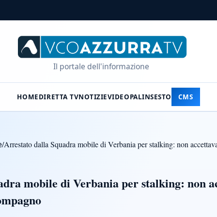
Il portale dell'informazione
HOME
DIRETTA TV
NOTIZIE
VIDEO
PALINSESTO
CMS
e
/
Arrestato dalla Squadra mobile di Verbania per stalking: non accettava 
dra mobile di Verbania per stalking: non acc
compagno