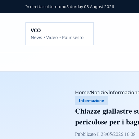
In diretta sul territorio
Saturday 08 August 2026
VCO
News • Video • Palinsesto
Home
/
Notizie
/
Informazion
Informazione
Chiazze giallastre 
pericolose per i bag
Pubblicato il 28/05/2026 16:08