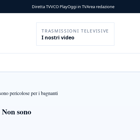
Diretta TV
VCO Play
Oggi in TV
Area redazione
TRASMISSIONI TELEVISIVE
I nostri video
sono pericolose per i bagnanti
. Non sono