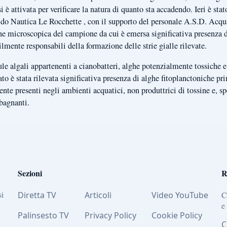
si è attivata per verificare la natura di quanto sta accadendo. Ieri è s
Lido Nautica Le Rocchette , con il supporto del personale A.S.D. Acq
one microscopica del campione da cui è emersa significativa presenza d
lmente responsabili della formazione delle strie gialle rilevate.
le algali appartenenti a cianobatteri, alghe potenzialmente tossiche e
 è stata rilevata significativa presenza di alghe fitoplanctoniche pr
te presenti negli ambienti acquatici, non produttrici di tossine e, s
 bagnanti.
Sezioni
R
si
Diretta TV
Articoli
Video YouTube
C
e
Palinsesto TV
Privacy Policy
Cookie Policy
C