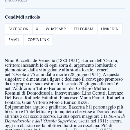
Condividi articolo
FACEBOOK
X
WHATSAPP
TELEGRAM
LINKEDIN
EMAIL
COPIA LINK
Nino Bazzetta de Vemenia (1880-1951), storico dell’Ossola,
scrittore inesauribile di ogni sorta di argomento lombardo e
piemontese, dalla vita galante alla storia locale, tornerà
nell’Ossola a 75 anni dalla morte (28 giugno 1951). A questa
singolare e dimenticata figura è dedicato il convegno promosso
da un gruppo di suoi estimatori, sabato 20 giugno alle ore 16
nell’Auditorium Tullio Bertamini del Collegio Mellerio
Rosmini di Domodossola. Interverranno: Lino Cerutti, Lorenzo
Del Boca, Raffaele Fattalini, Francesco Maria Ferrari, Raffaella
Fontana, Gian Vittorio Moro e Enrico Rizzi.
Epigrammista arguto e graffiante, Bazzetta è il personaggio più
bizzarro e l’intellettuale più inquieto che visse a Domodossola
all’inizio del secolo scorso. La sua opera maggiore è la
Storia di
Domodossola e dell’Ossola Superiore
, uscita nel 1911: ancora
oggi un classico nella bibliografia storica ossolana. Più di
La nostra vecchia Domodossola