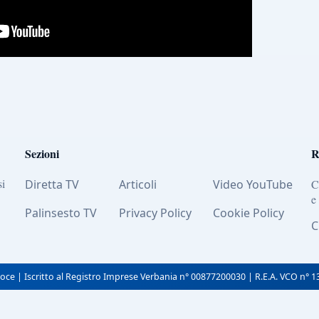
Sezioni
R
si
Diretta TV
Articoli
Video YouTube
C
e
Palinsesto TV
Privacy Policy
Cookie Policy
C
oce | Iscritto al Registro Imprese Verbania n° 00877200030 | R.E.A. VCO n° 