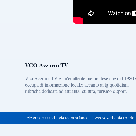
VCO Azzurra TV
Vco Azzurra TV è un'emittente piemontese che dal 1980 
occupa di informazione locale; accanto ai tg quotidiani
rubriche dedicate ad attualità, cultura, turismo e sport.
Tele VCO 2000 srl | Via Montorfano, 1 | 28924 Verbania Fondot