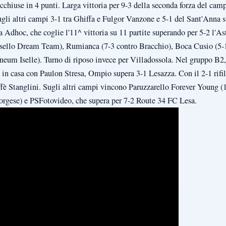
cchiuse in 4 punti. Larga vittoria per 9-3 della seconda forza del camp
ugli altri campi 3-1 tra Ghiffa e Fulgor Vanzone e 5-1 del Sant'Anna 
Adhoc, che coglie l'11^ vittoria su 11 partite superando per 5-2 l'As
osello Dream Team), Rumianca (7-3 contro Bracchio), Boca Cusio (5-
neum Iselle). Turno di riposo invece per Villadossola. Nel gruppo B2,
in casa con Paulon Stresa, Ompio supera 3-1 Lesazza. Con il 2-1 rifila
fè Stanglini. Sugli altri campi vincono Paruzzarello Forever Young (1-
orgese) e PSFotovideo, che supera per 7-2 Route 34 FC Lesa.