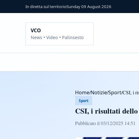
In diretta sul territorio
Sunday 09 August 2026
VCO
News • Video • Palinsesto
Home
/
Notizie
/
Sport
/
CSI, i r
Sport
CSI, i risultati del
Pubblicato il 03/12/2025 14:51