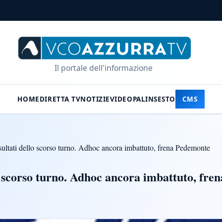
Il portale dell'informazione
HOME
DIRETTA TV
NOTIZIE
VIDEO
PALINSESTO
CMS
isultati dello scorso turno. Adhoc ancora imbattuto, frena Pedemonte
lo scorso turno. Adhoc ancora imbattuto, fr