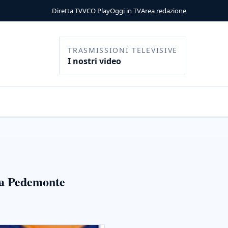
Diretta TV
VCO Play
Oggi in TV
Area redazione
TRASMISSIONI TELEVISIVE
I nostri video
ena Pedemonte