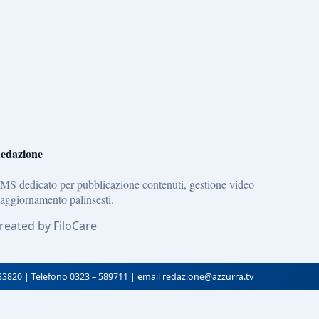
edazione
MS dedicato per pubblicazione contenuti, gestione video
 aggiornamento palinsesti.
reated by FiloCare
133820 | Telefono 0323 – 589711 | email redazione@azzurra.tv