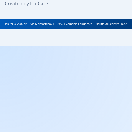
Created by FiloCare
Tele VCO 2000 srl | Via Montorfano, 1 | 28924 Verbania Fondotoce | Iscritto al Registro Impres