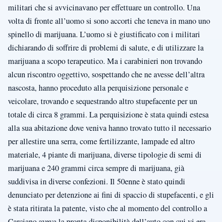
militari che si avvicinavano per effettuare un controllo. Una
volta di fronte all’uomo si sono accorti che teneva in mano uno
spinello di marijuana. L’uomo si è giustificato con i militari
dichiarando di soffrire di problemi di salute, e di utilizzare la
marijuana a scopo terapeutico. Ma i carabinieri non trovando
alcun riscontro oggettivo, sospettando che ne avesse dell’altra
nascosta, hanno proceduto alla perquisizione personale e
veicolare, trovando e sequestrando altro stupefacente per un
totale di circa 8 grammi. La perquisizione è stata quindi estesa
alla sua abitazione dove veniva hanno trovato tutto il necessario
per allestire una serra, come fertilizzante, lampade ed altro
materiale, 4 piante di marijuana, diverse tipologie di semi di
marijuana e 240 grammi circa sempre di marijuana, già
suddivisa in diverse confezioni. Il 50enne è stato quindi
denunciato per detenzione ai fini di spaccio di stupefacenti, e gli
è stata ritirata la patente, visto che al momento del controllo a
Carciano aveva la pronta disponibilità dell’auto con cui vi era