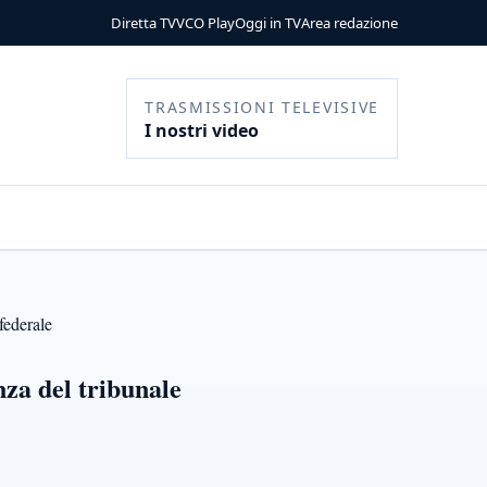
Diretta TV
VCO Play
Oggi in TV
Area redazione
TRASMISSIONI TELEVISIVE
I nostri video
federale
nza del tribunale