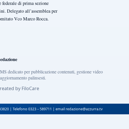
e federale di prima sezione
ini. Delegato all’assemblea per
 Comitato Vco Marco Rocca.
edazione
MS dedicato per pubblicazione contenuti, gestione video
 aggiornamento palinsesti.
reated by FiloCare
133820 | Telefono 0323 – 589711 | email redazione@azzurra.tv