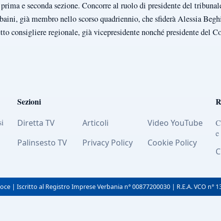
di prima e seconda sezione. Concorre al ruolo di presidente del tribunal
baini, già membro nello scorso quadriennio, che sfiderà Alessia Begh
letto consigliere regionale, già vicepresidente nonché presidente del
Sezioni
R
si
Diretta TV
Articoli
Video YouTube
C
e
Palinsesto TV
Privacy Policy
Cookie Policy
C
oce | Iscritto al Registro Imprese Verbania n° 00877200030 | R.E.A. VCO n° 