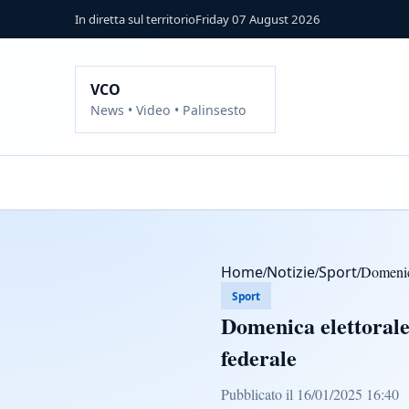
In diretta sul territorio
Friday 07 August 2026
VCO
News • Video • Palinsesto
Home
/
Notizie
/
Sport
/
Domenica
Sport
Domenica elettorale 
federale
Pubblicato il 16/01/2025 16:40