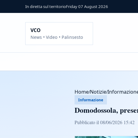
In diretta sul territorio
Friday 07 August 2026
VCO
News • Video • Palinsesto
Home
/
Notizie
/
Informazion
Informazione
Domodossola, present
Pubblicato il 08/06/2026 15:42