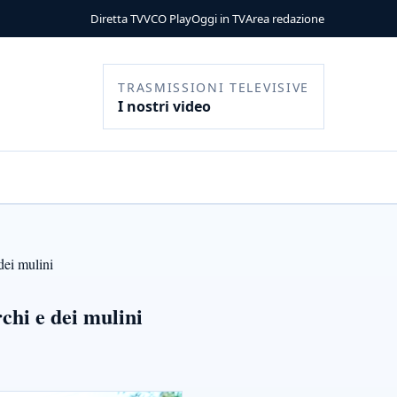
Diretta TV
VCO Play
Oggi in TV
Area redazione
TRASMISSIONI TELEVISIVE
I nostri video
dei mulini
rchi e dei mulini