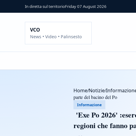
In diretta sul territorio
Friday 07 August 2026
VCO
News • Video • Palinsesto
Home
/
Notizie
/
Informazion
parte del bacino del Po
Informazione
'Exe Po 2026' :eserc
regioni che fanno pa