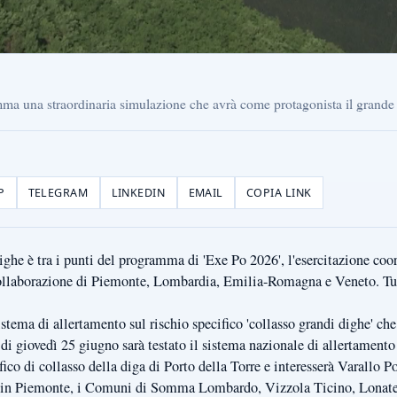
ma una straordinaria simulazione che avrà come protagonista il grande f
P
TELEGRAM
LINKEDIN
EMAIL
COPIA LINK
 dighe è tra i punti del programma di 'Exe Po 2026', l'esercitazione co
collaborazione di Piemonte, Lombardia, Emilia-Romagna e Veneto. Tutt
istema di allertamento sul rischio specifico 'collasso grandi dighe' che 
di giovedì 25 giugno sarà testato il sistema nazionale di allertamento 
cifico di collasso della diga di Porto della Torre e interesserà Varall
 in Piemonte, i Comuni di Somma Lombardo, Vizzola Ticino, Lonate