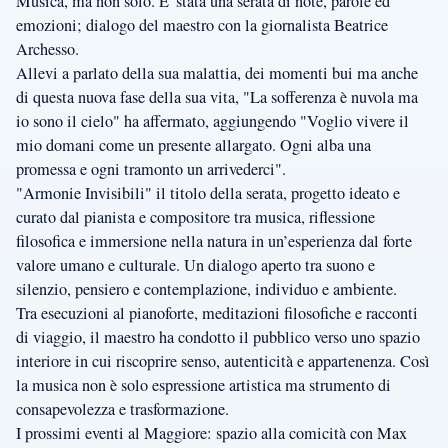
Musica, ma non solo. E' stata una serata di note, parole ed
emozioni; dialogo del maestro con la giornalista Beatrice
Archesso.
Allevi a parlato della sua malattia, dei momenti bui ma anche
di questa nuova fase della sua vita, "La sofferenza è nuvola ma
io sono il cielo" ha affermato, aggiungendo "Voglio vivere il
mio domani come un presente allargato. Ogni alba una
promessa e ogni tramonto un arrivederci".
"Armonie Invisibili" il titolo della serata, progetto ideato e
curato dal pianista e compositore tra musica, riflessione
filosofica e immersione nella natura in un’esperienza dal forte
valore umano e culturale. Un dialogo aperto tra suono e
silenzio, pensiero e contemplazione, individuo e ambiente.
Tra esecuzioni al pianoforte, meditazioni filosofiche e racconti
di viaggio, il maestro ha condotto il pubblico verso uno spazio
interiore in cui riscoprire senso, autenticità e appartenenza. Così
la musica non è solo espressione artistica ma strumento di
consapevolezza e trasformazione.
I prossimi eventi al Maggiore: spazio alla comicità con Max