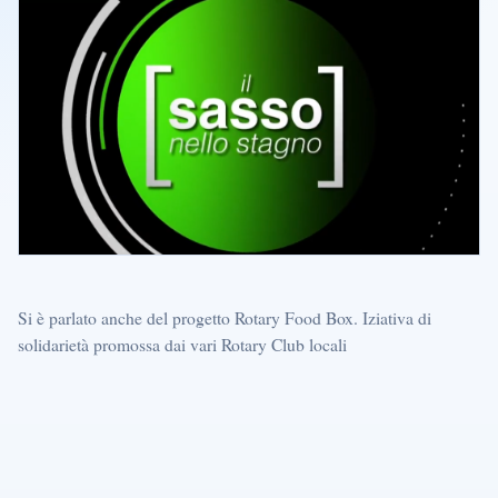
Si è parlato anche del progetto Rotary Food Box. Iziativa di
solidarietà promossa dai vari Rotary Club locali