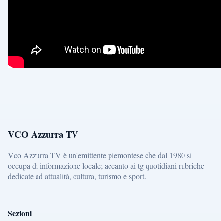
VCO Azzurra TV
Vco Azzurra TV è un'emittente piemontese che dal 1980 si
occupa di informazione locale; accanto ai tg quotidiani rubriche
dedicate ad attualità, cultura, turismo e sport.
Sezioni