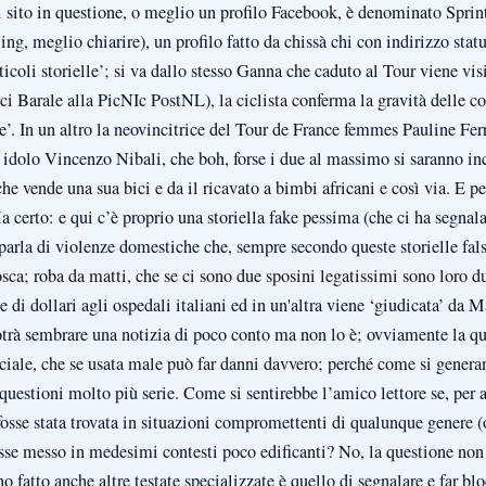
l sito in questione, o meglio un profilo Facebook, è denominato Sprin
ng, meglio chiarire), un profilo fatto da chissà chi con indirizzo statu
rticoli storielle’; si va dallo stesso Ganna che caduto al Tour viene vi
 Barale alla PicNIc PostNL), la ciclista conferma la gravità delle con
one’. In un altro la neovincitrice del Tour de France femmes Pauline F
o idolo Vincenzo Nibali, che boh, forse i due al massimo si saranno in
 vende una sua bici e da il ricavato a bimbi africani e così via. E p
erto: e qui c’è proprio una storiella fake pessima (che ci ha segnalat
parla di violenze domestiche che, sempre secondo queste storielle fal
ca; roba da matti, che se ci sono due sposini legatissimi sono loro du
 di dollari agli ospedali italiani ed in un'altra viene ‘giudicata’ da 
à sembrare una notizia di poco conto ma non lo è; ovviamente la ques
ficiale, che se usata male può far danni davvero; perché come si genera
 questioni molto più serie. Come si sentirebbe l’amico lettore se, per 
a fosse stata trovata in situazioni compromettenti di qualunque genere (
fosse messo in medesimi contesti poco edificanti? No, la questione non
o fatto anche altre testate specializzate è quello di segnalare e far bl