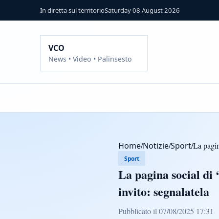
In diretta sul territorio
Saturday 08 August 2026
VCO
News • Video • Palinsesto
Home
/
Notizie
/
Sport
/
La pagin
Sport
La pagina social di 
invito: segnalatela
Pubblicato il 07/08/2025 17:31