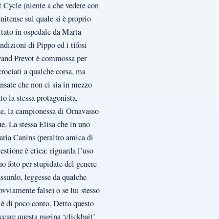
t Cycle (niente a che vedere con
nitense sul quale si è proprio
sitato in ospedale da Marta
dizioni di Pippo ed i tifosi
errand Prevot è commossa per
crociati a qualche corsa, ma
ensate che non ci sia in mezzo
o la stessa protagonista,
se, la campionessa di Ornavasso
e. La stessa Elisa che in uno
Maria Canins (peraltro amica di
tione è etica: riguarda l’uso
no foto per stupidate del genere
assurdo, leggesse da qualche
ovviamente false) o se lui stesso
 è di poco conto. Detto questo
occare questa pagina ‘clickbait’