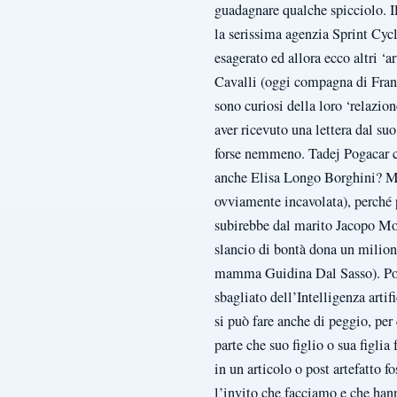
guadagnare qualche spicciolo. I
la serissima agenzia Sprint Cycli
esagerato ed allora ecco altri ‘a
Cavalli (oggi compagna di Franci
sono curiosi della loro ‘relazi
aver ricevuto una lettera dal su
forse nemmeno. Tadej Pogacar che
anche Elisa Longo Borghini? Ma c
ovviamente incavolata), perché 
subirebbe dal marito Jacopo Mos
slancio di bontà dona un milione
mamma Guidina Dal Sasso). Potr
sbagliato dell’Intelligenza arti
si può fare anche di peggio, per
parte che suo figlio o sua figli
in un articolo o post artefatto 
l’invito che facciamo e che hann