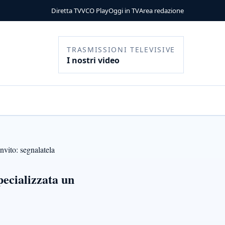
Diretta TV
VCO Play
Oggi in TV
Area redazione
TRASMISSIONI TELEVISIVE
I nostri video
invito: segnalatela
pecializzata un