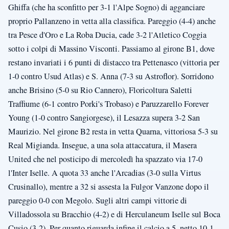
Ghiffa (che ha sconfitto per 3-1 l'Alpe Sogno) di agganciare
proprio Pallanzeno in vetta alla classifica. Pareggio (4-4) anche
tra Pesce d'Oro e La Roba Ducia, cade 3-2 l'Atletico Coggia
sotto i colpi di Massino Visconti. Passiamo al girone B1, dove
restano invariati i 6 punti di distacco tra Pettenasco (vittoria per
1-0 contro Usud Atlas) e S. Anna (7-3 su Astroflor). Sorridono
anche Brisino (5-0 su Rio Cannero), Floricoltura Saletti
Traffiume (6-1 contro Porki's Trobaso) e Paruzzarello Forever
Young (1-0 contro Sangiorgese), il Lesazza supera 3-2 San
Maurizio. Nel girone B2 resta in vetta Quarna, vittoriosa 5-3 su
Real Migianda. Insegue, a una sola attaccatura, il Masera
United che nel posticipo di mercoledì ha spazzato via 17-0
l'Inter Iselle. A quota 33 anche l'Arcadias (3-0 sulla Virtus
Crusinallo), mentre a 32 si assesta la Fulgor Vanzone dopo il
pareggio 0-0 con Megolo. Sugli altri campi vittorie di
Villadossola su Bracchio (4-2) e di Herculaneum Iselle sul Boca
Cusio (3-2). Per quanto riguarda infine il calcio a 5, netto 10-1