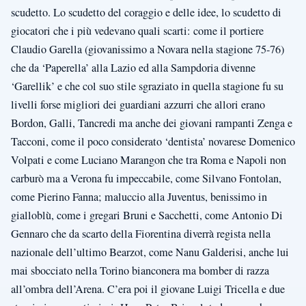
scudetto. Lo scudetto del coraggio e delle idee, lo scudetto di
giocatori che i più vedevano quali scarti: come il portiere
Claudio Garella (giovanissimo a Novara nella stagione 75-76)
che da ‘Paperella’ alla Lazio ed alla Sampdoria divenne
‘Garellik’ e che col suo stile sgraziato in quella stagione fu su
livelli forse migliori dei guardiani azzurri che allori erano
Bordon, Galli, Tancredi ma anche dei giovani rampanti Zenga e
Tacconi, come il poco considerato ‘dentista’ novarese Domenico
Volpati e come Luciano Marangon che tra Roma e Napoli non
carburò ma a Verona fu impeccabile, come Silvano Fontolan,
come Pierino Fanna; maluccio alla Juventus, benissimo in
gialloblù, come i gregari Bruni e Sacchetti, come Antonio Di
Gennaro che da scarto della Fiorentina diverrà regista nella
nazionale dell’ultimo Bearzot, come Nanu Galderisi, anche lui
mai sbocciato nella Torino bianconera ma bomber di razza
all’ombra dell’Arena. C’era poi il giovane Luigi Tricella e due