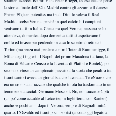
stranieri azzeccatissimi: Hans Peter Briegel, tedescone che perse
la storica finale dell’82 a Madrid contro gli azzurri e il danese
Preben Elkjaer, potentissima ira di Dio: lo voleva il Real
Madrid, scelse Verona, perché in quel calcio li i campioni
venivano tutti in Italia. Che corsa quel Verona; nessuno se lo
attendeva, domenica dopo domenica tutti si aspettavano il
crollo ed invece pur perdendo in casa lo scontro diretto col
Torino (ma senza mai perdere contro l’Inter di Rummenigge, il
Milan degli inglesi, il Napoli dei primo Maradona italiano, la
Roma di Falcao e Cerezo e la Juventus di Platini e Boniek), poi
secondo, vinse un campionato passato alla storia che peraltro tra
i suoi cantori aveva un giornalista che lavorata a TeleNuovo, che
era un cronista di razza e che qualche idiota ha trasformato in un
fenomeno da social: Germano Mosconi. No, non succederà più
(un po’ come accadde al Leicester, in Inghilterra, con Ranieri)
anche se pochi anni dopo il Verona, sempre di Bagnoli finirà
quarto. L’Osvaldo ed i suoi pochi sorrisi (ancora oggi legato a