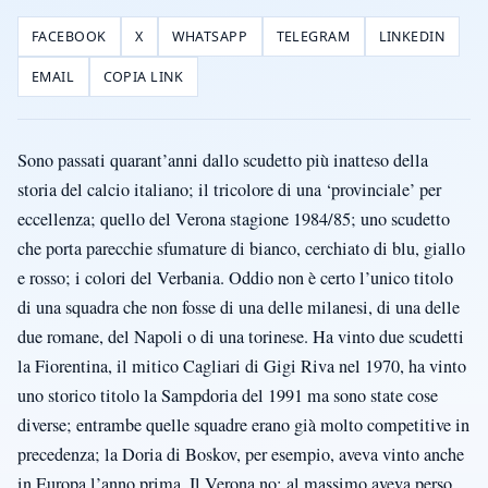
FACEBOOK
X
WHATSAPP
TELEGRAM
LINKEDIN
EMAIL
COPIA LINK
Sono passati quarant’anni dallo scudetto più inatteso della
storia del calcio italiano; il tricolore di una ‘provinciale’ per
eccellenza; quello del Verona stagione 1984/85; uno scudetto
che porta parecchie sfumature di bianco, cerchiato di blu, giallo
e rosso; i colori del Verbania. Oddio non è certo l’unico titolo
di una squadra che non fosse di una delle milanesi, di una delle
due romane, del Napoli o di una torinese. Ha vinto due scudetti
la Fiorentina, il mitico Cagliari di Gigi Riva nel 1970, ha vinto
uno storico titolo la Sampdoria del 1991 ma sono state cose
diverse; entrambe quelle squadre erano già molto competitive in
precedenza; la Doria di Boskov, per esempio, aveva vinto anche
in Europa l’anno prima. Il Verona no; al massimo aveva perso