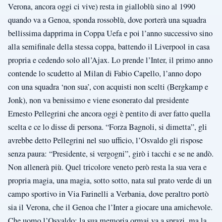
Verona, ancora oggi ci vive) resta in gialloblù sino al 1990
quando va a Genoa, sponda rossoblù, dove porterà una squadra
bellissima dapprima in Coppa Uefa e poi l’anno successivo sino
alla semifinale della stessa coppa, battendo il Liverpool in casa
propria e cedendo solo all’Ajax. Lo prende l’Inter, il primo anno
contende lo scudetto al Milan di Fabio Capello, l’anno dopo
con una squadra ‘non sua’, con acquisti non scelti (Bergkamp e
Jonk), non va benissimo e viene esonerato dal presidente
Ernesto Pellegrini che ancora oggi è pentito di aver fatto quella
scelta e ce lo disse di persona. “Forza Bagnoli, si dimetta”, gli
avrebbe detto Pellegrini nel suo ufficio, l’Osvaldo gli rispose
senza paura: “Presidente, si vergogni”, girò i tacchi e se ne andò.
Non allenerà più. Quel tricolore veneto però resta la sua vera e
propria magia, una magia, sotto sotto, nata sul prato verde di un
campo sportivo in Via Farinelli a Verbania, dove peraltro portò
sia il Verona, che il Genoa che l’Inter a giocare una amichevole.
Che uomo l’Osvaldo; la sua memoria ormai va a sprazi, ma la