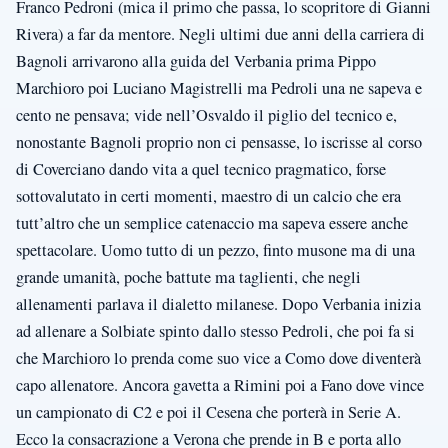
Franco Pedroni (mica il primo che passa, lo scopritore di Gianni
Rivera) a far da mentore. Negli ultimi due anni della carriera di
Bagnoli arrivarono alla guida del Verbania prima Pippo
Marchioro poi Luciano Magistrelli ma Pedroli una ne sapeva e
cento ne pensava; vide nell’Osvaldo il piglio del tecnico e,
nonostante Bagnoli proprio non ci pensasse, lo iscrisse al corso
di Coverciano dando vita a quel tecnico pragmatico, forse
sottovalutato in certi momenti, maestro di un calcio che era
tutt’altro che un semplice catenaccio ma sapeva essere anche
spettacolare. Uomo tutto di un pezzo, finto musone ma di una
grande umanità, poche battute ma taglienti, che negli
allenamenti parlava il dialetto milanese. Dopo Verbania inizia
ad allenare a Solbiate spinto dallo stesso Pedroli, che poi fa si
che Marchioro lo prenda come suo vice a Como dove diventerà
capo allenatore. Ancora gavetta a Rimini poi a Fano dove vince
un campionato di C2 e poi il Cesena che porterà in Serie A.
Ecco la consacrazione a Verona che prende in B e porta allo