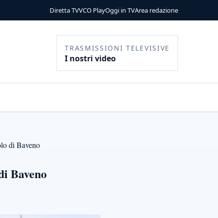
Diretta TV
VCO Play
Oggi in TV
Area redazione
TRASMISSIONI TELEVISIVE
I nostri video
olo di Baveno
 di Baveno