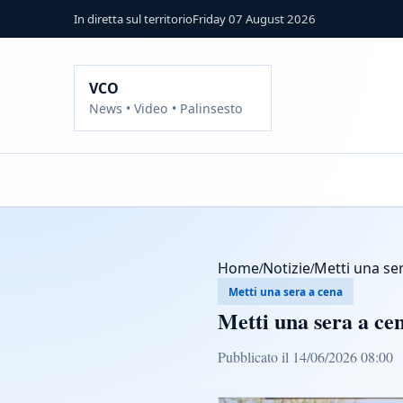
In diretta sul territorio
Friday 07 August 2026
VCO
News • Video • Palinsesto
Home
/
Notizie
/
Metti una se
Metti una sera a cena
Metti una sera a ce
Pubblicato il 14/06/2026 08:00