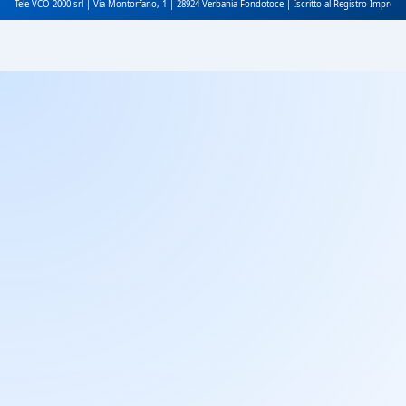
Tele VCO 2000 srl | Via Montorfano, 1 | 28924 Verbania Fondotoce | Iscritto al Registro Impres