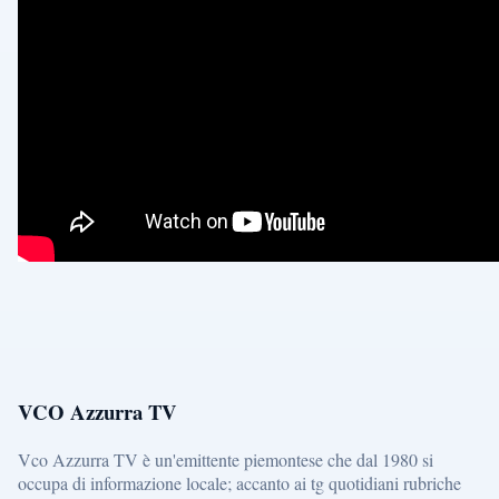
VCO Azzurra TV
Vco Azzurra TV è un'emittente piemontese che dal 1980 si
occupa di informazione locale; accanto ai tg quotidiani rubriche