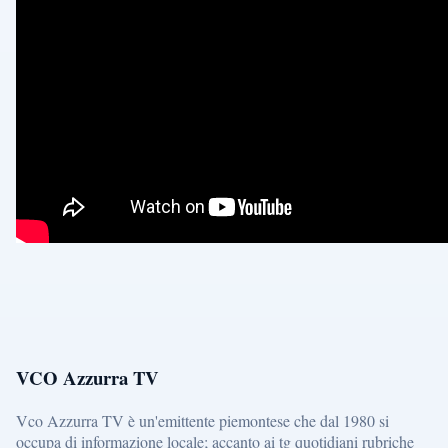
VCO Azzurra TV
Vco Azzurra TV è un'emittente piemontese che dal 1980 si
occupa di informazione locale; accanto ai tg quotidiani rubriche