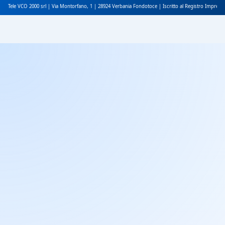
Tele VCO 2000 srl | Via Montorfano, 1 | 28924 Verbania Fondotoce | Iscritto al Registro Impres