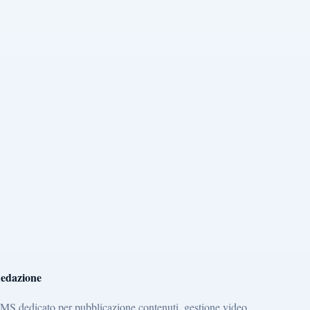
edazione
MS dedicato per pubblicazione contenuti, gestione video