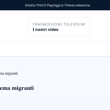
Diretta TV
VCO Play
Oggi in TV
Area redazione
TRASMISSIONI TELEVISIVE
I nostri video
ema migranti
blema migranti