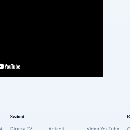
Sezioni
R
si
Diretta TV
Articoli
Video YouTube
C