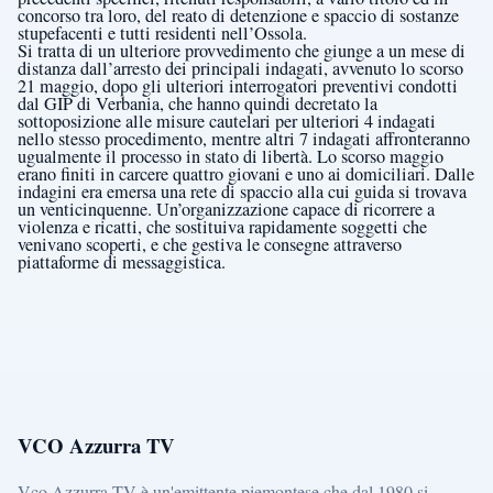
concorso tra loro, del reato di detenzione e spaccio di sostanze
stupefacenti e tutti residenti nell’Ossola.
Si tratta di un ulteriore provvedimento che giunge a un mese di
distanza dall’arresto dei principali indagati, avvenuto lo scorso
21 maggio, dopo gli ulteriori interrogatori preventivi condotti
dal GIP di Verbania, che hanno quindi decretato la
sottoposizione alle misure cautelari per ulteriori 4 indagati
nello stesso procedimento, mentre altri 7 indagati affronteranno
ugualmente il processo in stato di libertà. Lo scorso maggio
erano finiti in carcere quattro giovani e uno ai domiciliari. Dalle
indagini era emersa una rete di spaccio alla cui guida si trovava
un venticinquenne. Un’organizzazione capace di ricorrere a
violenza e ricatti, che sostituiva rapidamente soggetti che
venivano scoperti, e che gestiva le consegne attraverso
piattaforme di messaggistica.
VCO Azzurra TV
Vco Azzurra TV è un'emittente piemontese che dal 1980 si