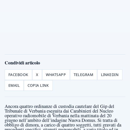
Condividi articolo
FACEBOOK
X
WHATSAPP
TELEGRAM
LINKEDIN
EMAIL
COPIA LINK
Ancora quattro ordinanze di custodia cautelare del Gip del
Tribunale di Verbania eseguita dai Carabinieri del Nucleo
operativo radiomobile di Verbania nella mattinata del 20
giugno nell’ambito dell’indagine Nuova Domus. Si tratta di
obbligo di dimora, a carico di quattro soggetti, tutti gravati da
precedenti specifici, ritenuti responsabili, a vario titolo ed in