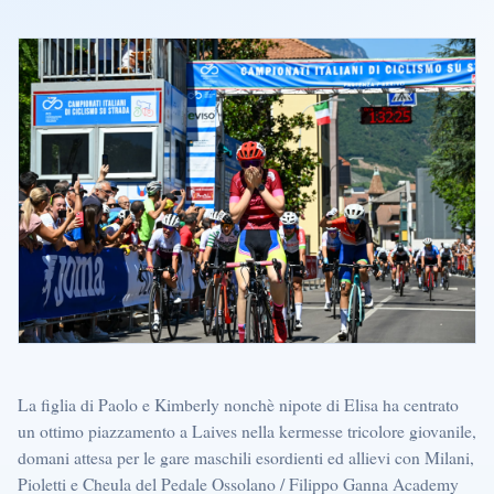
La figlia di Paolo e Kimberly nonchè nipote di Elisa ha centrato
un ottimo piazzamento a Laives nella kermesse tricolore giovanile,
domani attesa per le gare maschili esordienti ed allievi con Milani,
Pioletti e Cheula del Pedale Ossolano / Filippo Ganna Academy