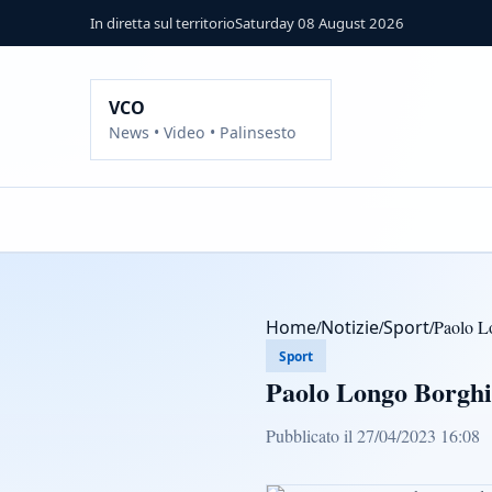
In diretta sul territorio
Saturday 08 August 2026
VCO
News • Video • Palinsesto
Home
/
Notizie
/
Sport
/
Paolo Lo
Sport
Paolo Longo Borghini
Pubblicato il 27/04/2023 16:08