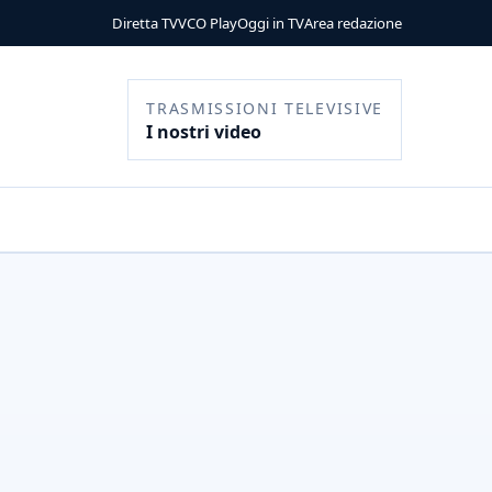
Diretta TV
VCO Play
Oggi in TV
Area redazione
TRASMISSIONI TELEVISIVE
I nostri video