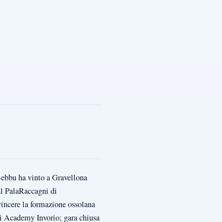
Bebbu ha vinto a Gravellona
al PalaRaccagni di
vincere la formazione ossolana
Api Academy Invorio; gara chiusa