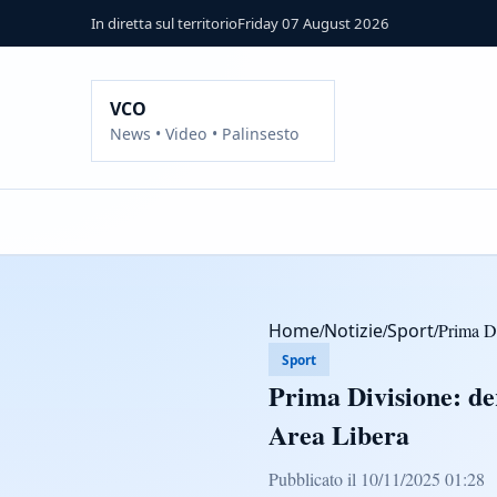
In diretta sul territorio
Friday 07 August 2026
VCO
News • Video • Palinsesto
Home
/
Notizie
/
Sport
/
Prima Di
Sport
Prima Divisione: de
Area Libera
Pubblicato il 10/11/2025 01:28