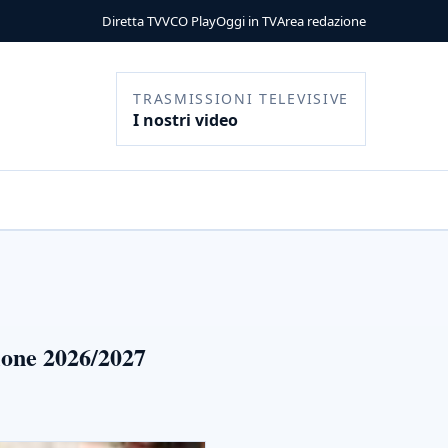
Diretta TV
VCO Play
Oggi in TV
Area redazione
TRASMISSIONI TELEVISIVE
I nostri video
gione 2026/2027