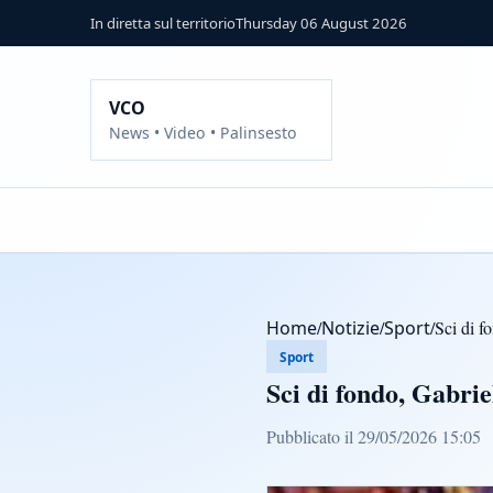
In diretta sul territorio
Thursday 06 August 2026
VCO
News • Video • Palinsesto
Home
/
Notizie
/
Sport
/
Sci di f
Sport
Sci di fondo, Gabrie
Pubblicato il 29/05/2026 15:05