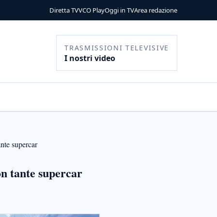
Diretta TV
VCO Play
Oggi in TV
Area redazione
TRASMISSIONI TELEVISIVE
I nostri video
nte supercar
n tante supercar