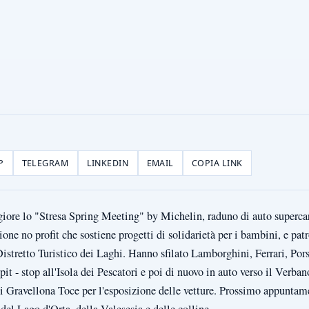
P
TELEGRAM
LINKEDIN
EMAIL
COPIA LINK
iore lo "Stresa Spring Meeting" by Michelin, raduno di auto supercar
one no profit che sostiene progetti di solidarietà per i bambini, e pa
tretto Turistico dei Laghi. Hanno sfilato Lamborghini, Ferrari, Porsc
 pit - stop all'Isola dei Pescatori e poi di nuovo in auto verso il Verban
 Gravellona Toce per l'esposizione delle vetture. Prossimo appuntam
del Lago d'Orta, della Valesesia e delle colline.