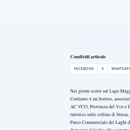
Condividi articolo
FACEBOOK
X
WHATSAP
Nei giorni scorsi sul Lago Magg
Corriamo x un Sorriso, associazi
AC VCO, Provincia del Vco e Dis
turistico sulle colline di Stresa,
Parco Commerciale dei Laghi di
domenica 6 luglio alla scoperta 