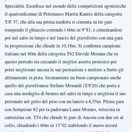
Specialità. Esordisce nel mondo delle competizioni agonistiche
il quattordicenne di Pettenasco Martin Kuutio della categoria
T/F 37, che alla sua prima trasferta si cimenta su tre gare
rompendo il ghiaccio correndo i 60m in 9”81, e cimentandosi
poi nel salto in lungo e nel lancio del giavellotto con una gara
in progressione che chiude in 10,18m. Si conferma campione
italiano nei 60m della categoria T62 Davide Morana che in
questo periodo sta cercando il miglior assetto protesico per
poter migliorare ancora le sue prestazioni e mettere a frutto gli
allenamenti in pista. Sicuramente un buon campionato anche
quello del gravellonese Stefano Morandi (T/F20) che porta a
casa una medaglia di bronzo nel salto in lungo e migliora il suo
personale nel getto del peso con un lancio a 6,55m. Prima gara
con Sempione 82 per la padovana Laura Morato, velocista in
carrozzina cat. T54 che chiude le gare di Ancora con due ori al
collo, chiudendo i 60m in 13”02 stabilendo il nuovo record