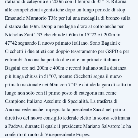
italiano di categoria e i 200m con il tempo di 35”13. Ritorna
alle competizioni agonistiche dopo un lungo periodo di stop
Emanuele Muratorio T38: per lui una medaglia di bronzo sulla
distanza dei 60m. Doppia medaglia d’oro al collo anche per
Nicholas Zani T33 che chiude i 60m in 15”22 e i 200m in
47”42 segnando il nuovo primato italiano. Sono Bagaini e
Cicchetti i due atleti con doppio tesseramento per GSPD e per
entrambi Ancona ha portato due ori e un primato italiano:
Bagaini oro nei 200m e 400m e record italiano sulla distanza
più lunga chiusa in 51”07, mentre Cicchetti segna il nuovo
primato nazionale nei 60m con 7”45 e chiude la gara di salto in
lungo non solo con il primo posto di categoria ma come
Campione Italiano Assoluto di Specialità. La trasferta di
Ancona vede anche impegnata la presidente Saccà nel primo
direttivo del nuovo consiglio federale eletto la scorsa settimana
a Padova, durante il quale il presidente Mariano Salvatore le ha
conferito il ruolo di Vicepresidente Fispes.