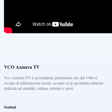
VCO Azzurra TV
Vco Azzurra TV è un'emittente piemontese che dal 1980 si
occupa di informazione locale; accanto ai tg quotidiani rubriche
dedicate ad attualità, cultura, turismo e sport.
Sezioni