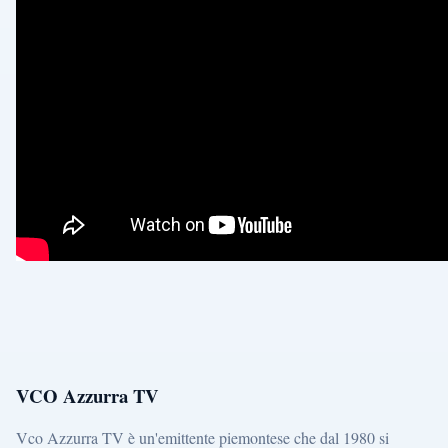
VCO Azzurra TV
Vco Azzurra TV è un'emittente piemontese che dal 1980 si