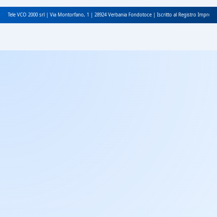
Tele VCO 2000 srl | Via Montorfano, 1 | 28924 Verbania Fondotoce | Iscritto al Registro Impres