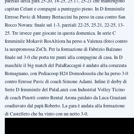
parziali della gara 25-20, 18-25, 25.17, 25-21 che mantengono
capitan Celant e compagni a punteggio pieno. In D femminile
Erresse Pavic di Munny Bertaccini ha perso in casa contro San
Rocco Novara: finale sul 1-3, parziali 22-25, 25.21, 22-25, 13-
25. Tre invece gare giocate in questa domenica. In serie C
femminile Mokavit RosAltiora ha perso a Valenza (foto) contro
la neopromossa ZsCh. Per la formazione di Fabrizio Balzano
finale sul 3-0 che porta tre punti alla compagine di casa. In D
maschile il big match del PalaRaccagni è andato alla corazzata
Romagnano, con Pediacoop H24 Domodossola che ha perso 3-0
contro Erresse Pavic di coach Simone Adami. Infine il derby di
Serie D femminile del PalaLanzi con Industrial Volley Ticino
di coach Pinotti contro Rental Arona guidato da Luca Graziani
coadiuvato dal papà Roberto. La gara è andata alla formazione
di Castelleto che ha vinto con un netto 3-0.