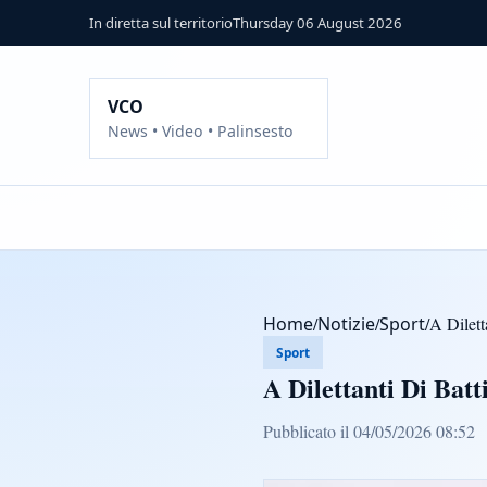
In diretta sul territorio
Thursday 06 August 2026
VCO
News • Video • Palinsesto
Home
/
Notizie
/
Sport
/
A Dilett
Sport
A Dilettanti Di Batt
Pubblicato il 04/05/2026 08:52