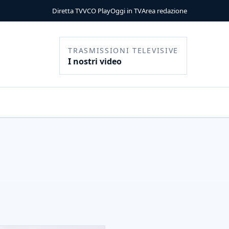
Diretta TV
VCO Play
Oggi in TV
Area redazione
TRASMISSIONI TELEVISIVE
I nostri video