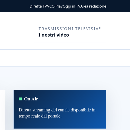
Diretta TV
VCO Play
Oggi in TV
Area redazione
TRASMISSIONI TELEVISIVE
I nostri video
On Air
Diretta streaming del canale disponibile in
tempo reale dal portale.