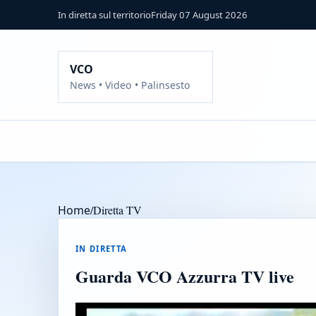
In diretta sul territorio
Friday 07 August 2026
VCO
News • Video • Palinsesto
Home
/
Diretta TV
IN DIRETTA
Guarda VCO Azzurra TV live