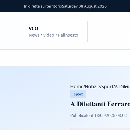
In diretta sul territorio
Saturday 08 August 2026
VCO
News • Video • Palinsesto
Home
/
Notizie
/
Sport
/
A Dilett
Sport
A Dilettanti Ferrar
Pubblicato il 18/05/2026 08:02