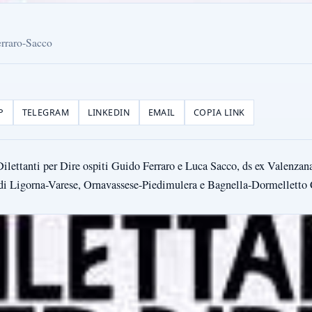
Ferraro-Sacco
P
TELEGRAM
LINKEDIN
EMAIL
COPIA LINK
 Dilettanti per Dire ospiti Guido Ferraro e Luca Sacco, ds ex Valenzan
 di Ligorna-Varese, Ornavassese-Piedimulera e Bagnella-Dormellett