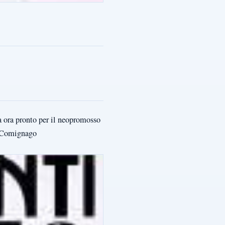
a ora pronto per il neopromosso
o Comignago