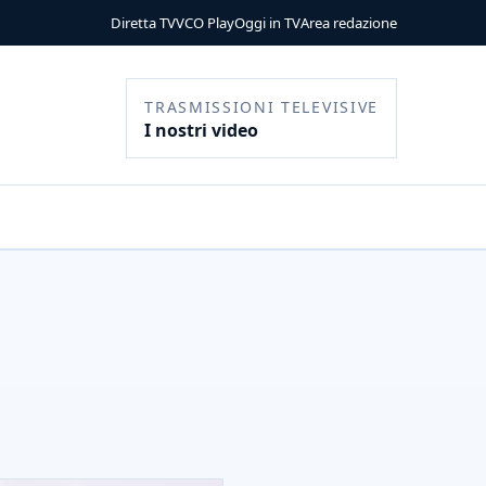
Diretta TV
VCO Play
Oggi in TV
Area redazione
TRASMISSIONI TELEVISIVE
I nostri video