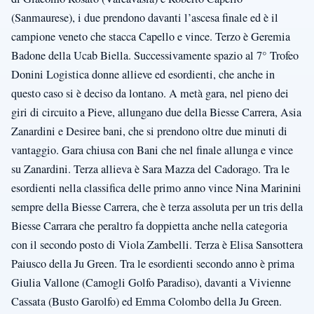
(Sanmaurese), i due prendono davanti l’ascesa finale ed è il
campione veneto che stacca Capello e vince. Terzo è Geremia
Badone della Ucab Biella. Successivamente spazio al 7° Trofeo
Donini Logistica donne allieve ed esordienti, che anche in
questo caso si è deciso da lontano. A metà gara, nel pieno dei
giri di circuito a Pieve, allungano due della Biesse Carrera, Asia
Zanardini e Desiree bani, che si prendono oltre due minuti di
vantaggio. Gara chiusa con Bani che nel finale allunga e vince
su Zanardini. Terza allieva è Sara Mazza del Cadorago. Tra le
esordienti nella classifica delle primo anno vince Nina Marinini
sempre della Biesse Carrera, che è terza assoluta per un tris della
Biesse Carrara che peraltro fa doppietta anche nella categoria
con il secondo posto di Viola Zambelli. Terza è Elisa Sansottera
Paiusco della Ju Green. Tra le esordienti secondo anno è prima
Giulia Vallone (Camogli Golfo Paradiso), davanti a Vivienne
Cassata (Busto Garolfo) ed Emma Colombo della Ju Green.