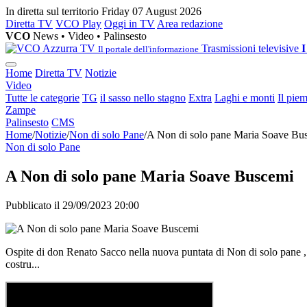
In diretta sul territorio
Friday 07 August 2026
Diretta TV
VCO Play
Oggi in TV
Area redazione
VCO
News • Video • Palinsesto
Trasmissioni televisive
I
Il portale dell'informazione
Home
Diretta TV
Notizie
Video
Tutte le categorie
TG
il sasso nello stagno
Extra
Laghi e monti
Il pie
Zampe
Palinsesto
CMS
Home
/
Notizie
/
Non di solo Pane
/
A Non di solo pane Maria Soave Bu
Non di solo Pane
A Non di solo pane Maria Soave Buscemi
Pubblicato il 29/09/2023 20:00
Ospite di don Renato Sacco nella nuova puntata di Non di solo pane , M
costru...