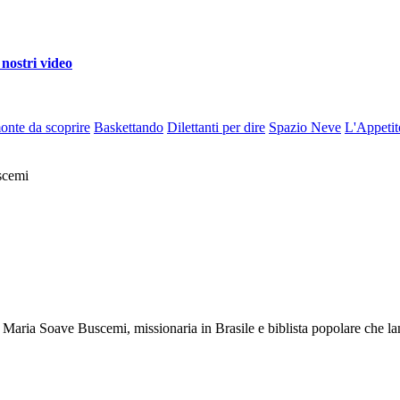
 nostri video
monte da scoprire
Baskettando
Dilettanti per dire
Spazio Neve
L'Appetit
scemi
aria Soave Buscemi, missionaria in Brasile e biblista popolare che lanc