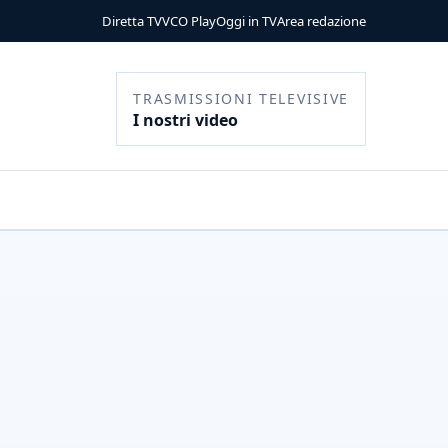
Diretta TV
VCO Play
Oggi in TV
Area redazione
TRASMISSIONI TELEVISIVE
I nostri video