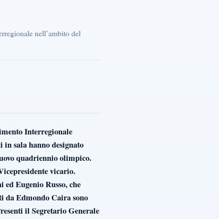
erregionale nell’ambito del
timento Interregionale
ti in sala hanno designato
nuovo quadriennio olimpico.
icepresidente vicario.
oni ed Eugenio Russo, che
nati da Edmondo Caira sono
resenti il Segretario Generale