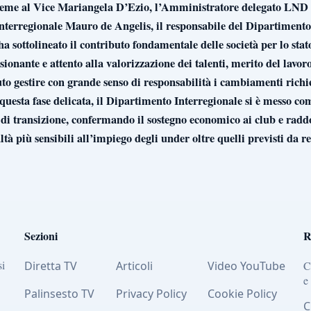
me al Vice Mariangela D’Ezio, l’Amministratore delegato LND Se
nterregionale Mauro de Angelis, il responsabile del Dipartimento a
ha sottolineato il contributo fondamentale delle società per lo stat
nante e attento alla valorizzazione dei talenti, merito del lavoro 
to gestire con grande senso di responsabilità i cambiamenti richi
questa fase delicata, il Dipartimento Interregionale si è messo c
di transizione, confermando il sostegno economico ai club e radd
altà più sensibili all’impiego degli under oltre quelli previsti da 
Sezioni
R
si
Diretta TV
Articoli
Video YouTube
C
e
Palinsesto TV
Privacy Policy
Cookie Policy
C