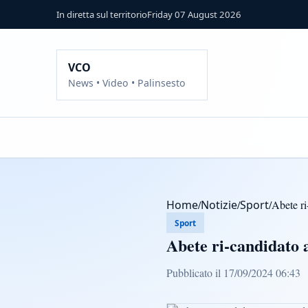
In diretta sul territorio
Friday 07 August 2026
VCO
News • Video • Palinsesto
Home
/
Notizie
/
Sport
/
Abete ri
Sport
Abete ri-candidato 
Pubblicato il 17/09/2024 06:43