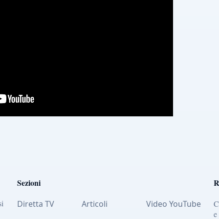
Sezioni
R
si
Diretta TV
Articoli
Video YouTube
C
e