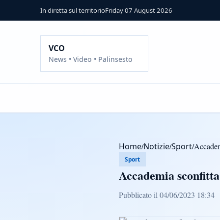
In diretta sul territorio
Friday 07 August 2026
VCO
News • Video • Palinsesto
Home
/
Notizie
/
Sport
/
Accademi
Sport
Accademia sconfitta 
Pubblicato il 04/06/2023 18:34