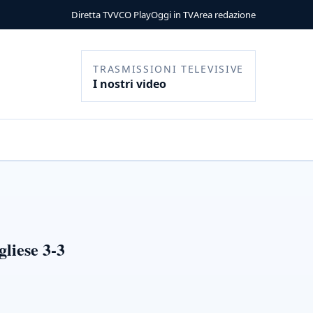
Diretta TV
VCO Play
Oggi in TV
Area redazione
TRASMISSIONI TELEVISIVE
I nostri video
gliese 3-3