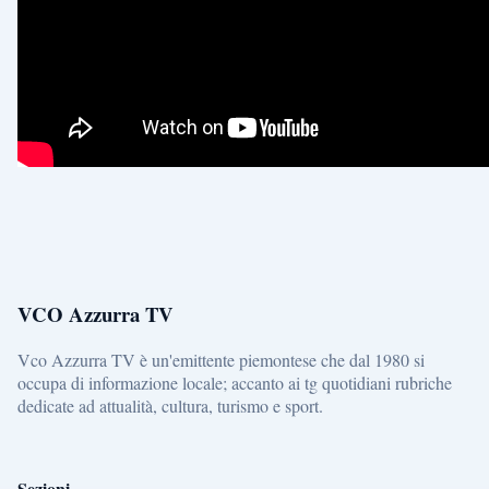
VCO Azzurra TV
Vco Azzurra TV è un'emittente piemontese che dal 1980 si
occupa di informazione locale; accanto ai tg quotidiani rubriche
dedicate ad attualità, cultura, turismo e sport.
Sezioni