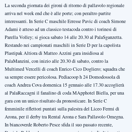
La seconda giornata dei gironi di ritorno di pallavolo regionale
arriva nel week end che è alle porte; con peraltro partite
interessanti. In Serie C maschile Erresse Pavic di coach Simone
Adami è atteso ad un classico testacoda contro i torinesi di
Parella Volley; si gioca sabato 14 alle 20.30 al PalaSganzetta.
Restando nei campionati maschili in Serie D per la capolista
Plastipak Altiora di Matteo Azzini gara insidiosa al
PalaManzini, con inizio alle 20.30 di sabato, contro la
Multimed Vercelli di coach Enrico Cico Dogliero; squadra che
sa sempre essere pericolosa. Pediacoop h 24 Domodossola di
coach Andrea Cova domenica 15 gennaio alle 17.30 accoglierà
al PalaRaccagni il fanalino di coda MApphotel Biella, per una
gara con un unico risultato da pronosticare. In Serie C
femminile riflettori puntati sulla palestra del Liceo Fermi di
Arona, per il derby tra Rental Arona e Sara Pallavolo Omegna.
In biancoverde Roberto Pesce sfida il suo passato recente,