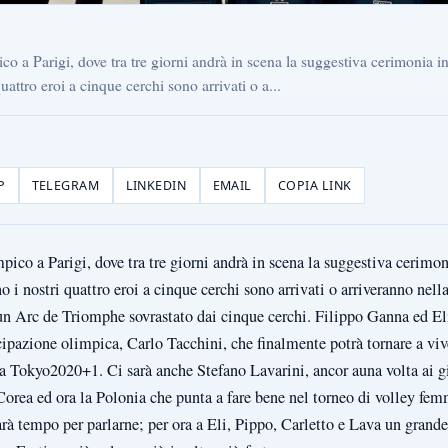
pico a Parigi, dove tra tre giorni andrà in scena la suggestiva cerimonia 
uattro eroi a cinque cerchi sono arrivati o a...
P
TELEGRAM
LINKEDIN
EMAIL
COPIA LINK
mpico a Parigi, dove tra tre giorni andrà in scena la suggestiva cerimo
 i nostri quattro eroi a cinque cerchi sono arrivati o arriveranno nel
 un Arc de Triomphe sovrastato dai cinque cerchi. Filippo Ganna ed E
tecipazione olimpica, Carlo Tacchini, che finalmente potrà tornare a v
a Tokyo2020+1. Ci sarà anche Stefano Lavarini, ancor auna volta ai gi
Corea ed ora la Polonia che punta a fare bene nel torneo di volley fem
sarà tempo per parlarne; per ora a Eli, Pippo, Carletto e Lava un grand