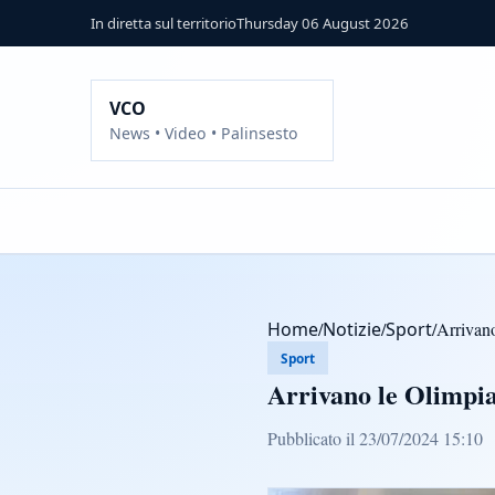
In diretta sul territorio
Thursday 06 August 2026
VCO
News • Video • Palinsesto
Home
/
Notizie
/
Sport
/
Arrivano
Sport
Arrivano le Olimpiad
Pubblicato il 23/07/2024 15:10