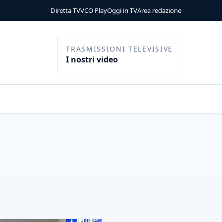
Diretta TV
VCO Play
Oggi in TV
Area redazione
TRASMISSIONI TELEVISIVE
I nostri video