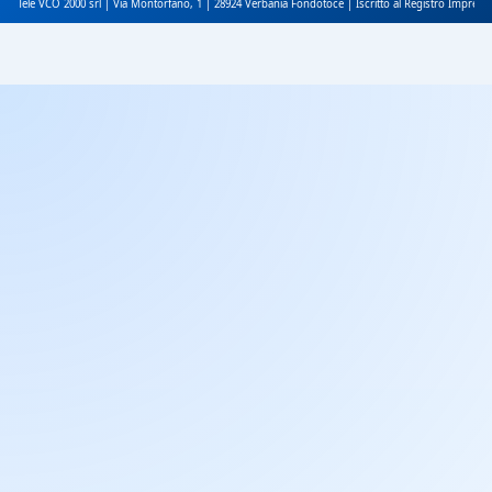
Tele VCO 2000 srl | Via Montorfano, 1 | 28924 Verbania Fondotoce | Iscritto al Registro Impres