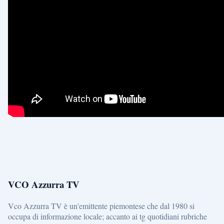
VCO Azzurra TV
Vco Azzurra TV è un'emittente piemontese che dal 1980 si
occupa di informazione locale; accanto ai tg quotidiani rubriche