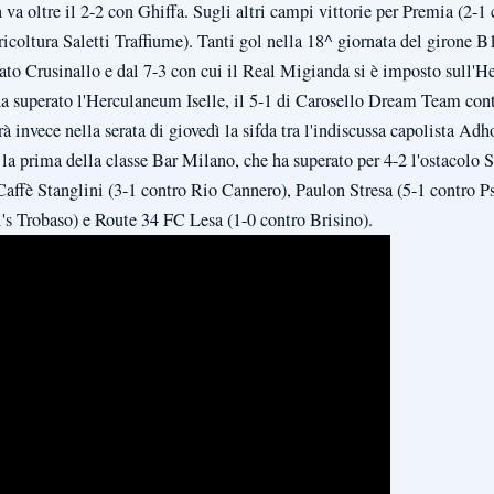
 va oltre il 2-2 con Ghiffa. Sugli altri campi vittorie per Premia (2-1
coltura Saletti Traffiume). Tanti gol nella 18^ giornata del girone B1,
to Crusinallo e dal 7-3 con cui il Real Migianda si è imposto sull'H
ha superato l'Herculaneum Iselle, il 5-1 di Carosello Dream Team cont
 invece nella serata di giovedì la sifda tra l'indiscussa capolista Ad
la prima della classe Bar Milano, che ha superato per 4-2 l'ostacolo 
 Caffè Stanglini (3-1 contro Rio Cannero), Paulon Stresa (5-1 contro 
's Trobaso) e Route 34 FC Lesa (1-0 contro Brisino).