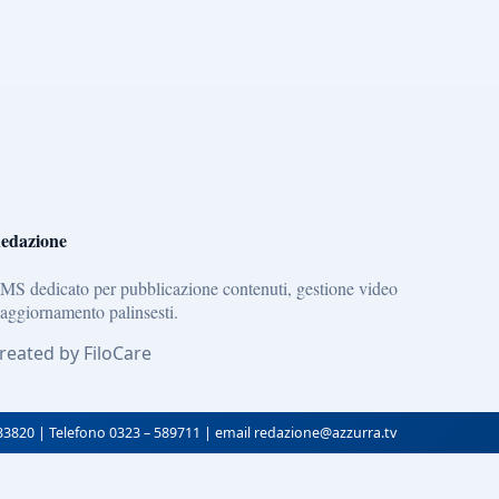
edazione
MS dedicato per pubblicazione contenuti, gestione video
 aggiornamento palinsesti.
reated by FiloCare
133820 | Telefono 0323 – 589711 | email redazione@azzurra.tv