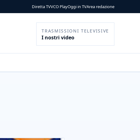
Diretta TV
VCO Play
Oggi in TV
Area redazione
TRASMISSIONI TELEVISIVE
I nostri video