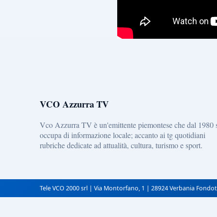
VCO Azzurra TV
Vco Azzurra TV è un'emittente piemontese che dal 1980 
occupa di informazione locale; accanto ai tg quotidiani
rubriche dedicate ad attualità, cultura, turismo e sport.
Tele VCO 2000 srl | Via Montorfano, 1 | 28924 Verbania Fondot