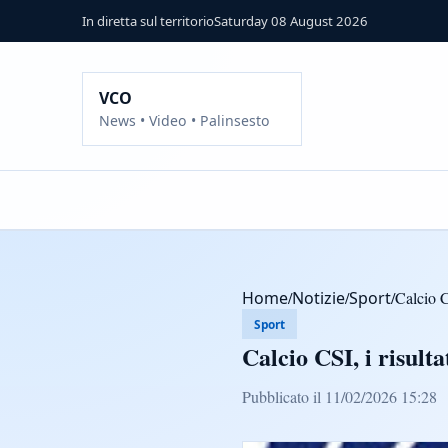
In diretta sul territorio
Saturday 08 August 2026
VCO
News • Video • Palinsesto
Home
/
Notizie
/
Sport
/
Calcio C
Sport
Calcio CSI, i risult
Pubblicato il 11/02/2026 15:28