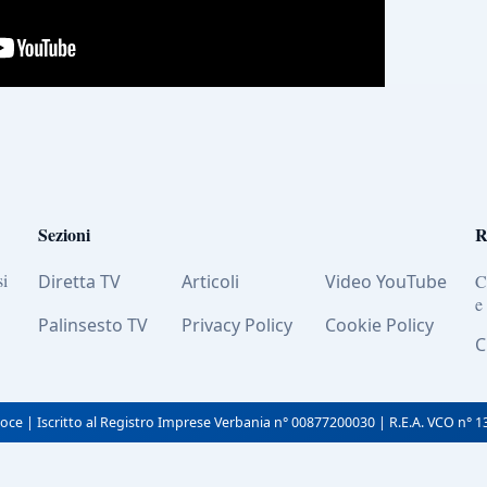
Sezioni
R
si
Diretta TV
Articoli
Video YouTube
C
e
Palinsesto TV
Privacy Policy
Cookie Policy
C
oce | Iscritto al Registro Imprese Verbania n° 00877200030 | R.E.A. VCO n° 