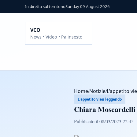
In diretta sul territorio
Sunday 09 August 2026
VCO
News • Video • Palinsesto
Home
/
Notizie
/
L'appetito v
L'appetito vien leggendo
Chiara Moscardelli 
Pubblicato il 08/03/2023 22:45