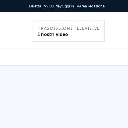
Diretta TV
VCO Play
Oggi in TV
Area redazione
TRASMISSIONI TELEVISIVE
I nostri video