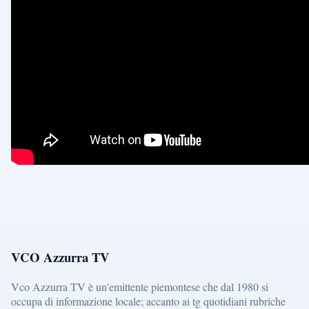
VCO Azzurra TV
Vco Azzurra TV è un'emittente piemontese che dal 1980 si
occupa di informazione locale; accanto ai tg quotidiani rubriche