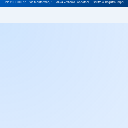
Tele VCO 2000 srl | Via Montorfano, 1 | 28924 Verbania Fondotoce | Iscritto al Registro Impres