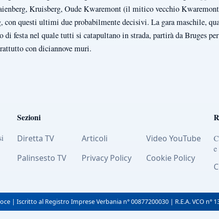
Taaienberg, Kruisberg, Oude Kwaremont (il mitico vecchio Kwaremont, 
g, con questi ultimi due probabilmente decisivi. La gara maschile, qua
 di festa nel quale tutti si catapultano in strada, partirà da Bruges p
prattutto con diciannove muri.
Sezioni
R
si
Diretta TV
Articoli
Video YouTube
C
e
Palinsesto TV
Privacy Policy
Cookie Policy
C
oce | Iscritto al Registro Imprese Verbania n° 00877200030 | R.E.A. VCO n° 