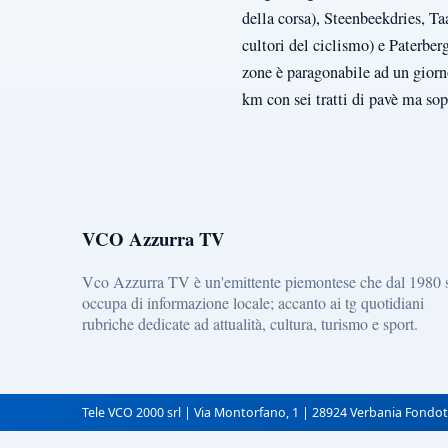
della corsa), Steenbeekdries, 
cultori del ciclismo) e Paterber
zone è paragonabile ad un giorno
km con sei tratti di pavè ma so
VCO Azzurra TV
Vco Azzurra TV è un'emittente piemontese che dal 1980 
occupa di informazione locale; accanto ai tg quotidiani
rubriche dedicate ad attualità, cultura, turismo e sport.
Tele VCO 2000 srl | Via Montorfano, 1 | 28924 Verbania Fondot