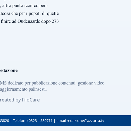
altro punto iconico per i
lcosa che per i popoli di quelle
er finire ad Oudenaarde dopo 273
edazione
MS dedicato per pubblicazione contenuti, gestione video
 aggiornamento palinsesti.
reated by FiloCare
133820 | Telefono 0323 – 589711 | email redazione@azzurra.tv