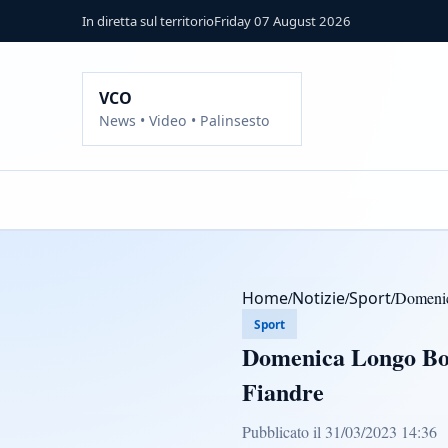
In diretta sul territorio
Friday 07 August 2026
VCO
News • Video • Palinsesto
Home
/
Notizie
/
Sport
/
Domenica
Sport
Domenica Longo Borg
Fiandre
Pubblicato il 31/03/2023 14:36