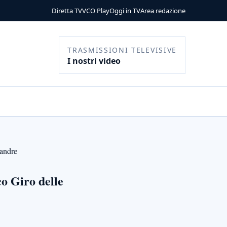
Diretta TV
VCO Play
Oggi in TV
Area redazione
TRASMISSIONI TELEVISIVE
I nostri video
iandre
o Giro delle