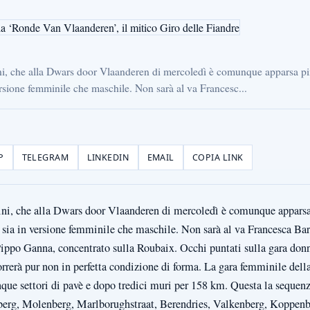
ni, che alla Dwars door Vlaanderen di mercoledì è comunque apparsa pi
ersione femminile che maschile. Non sarà al va Francesc...
P
TELEGRAM
LINKEDIN
EMAIL
COPIA LINK
ini, che alla Dwars door Vlaanderen di mercoledì è comunque apparsa
 sia in versione femminile che maschile. Non sarà al va Francesca Bara
po Ganna, concentrato sulla Roubaix. Occhi puntati sulla gara donne
orrerà pur non in perfetta condizione di forma. La gara femminile del
que settori di pavè e dopo tredici muri per 158 km. Questa la sequenz
berg, Molenberg, Marlborughstraat, Berendries, Valkenberg, Koppen