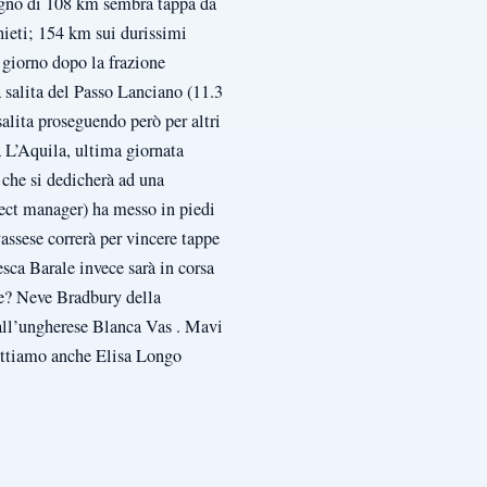
igno di 108 km sembra tappa da
hieti; 154 km sui durissimi
 giorno dopo la frazione
salita del Passo Lanciano (11.3
salita proseguendo però per altri
 L’Aquila, ultima giornata
 che si dedicherà ad una
oject manager) ha messo in piedi
assese correrà per vincere tappe
esca Barale invece sarà in corsa
te? Neve Bradbury della
all’ungherese Blanca Vas . Mavi
mettiamo anche Elisa Longo