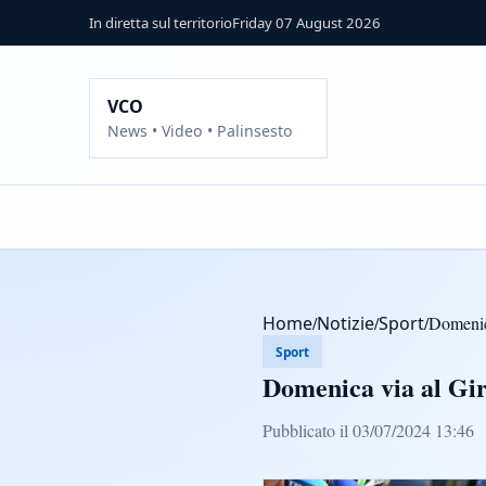
In diretta sul territorio
Friday 07 August 2026
VCO
News • Video • Palinsesto
Home
/
Notizie
/
Sport
/
Domenica
Sport
Domenica via al Gir
Pubblicato il 03/07/2024 13:46