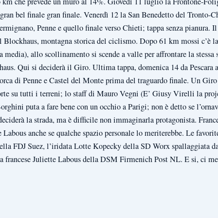
 km che prevede un muro al 14%. Giovedì 11 luglio la Frontone-Fol
 gran bel finale gran finale. Venerdì 12 la San Benedetto del Tronto-C
Cermignano, Penne e quello finale verso Chieti; tappa senza pianura. Il
l Blockhaus, montagna storica del ciclismo. Dopo 61 km mossi c’è la 
 media), allo scollinamento si scende a valle per affrontare la stessa 
haus. Qui si deciderà il Giro. Ultima tappa, domenica 14 da Pescara a
 Forca di Penne e Castel del Monte prima del traguardo finale. Un Giro
te su tutti i terreni; lo staff di Mauro Vegni (E’ Giusy Virelli la pr
rghini puta a fare bene con un occhio a Parigi; non è detto se l’ornav
 deciderà la strada, ma è difficile non immaginarla protagonista. Franc
tte Labous anche se qualche spazio personale lo meriterebbe. Le favori
la FDJ Suez, l’iridata Lotte Kopecky della SD Worx spallaggiata d
 la francese Juliette Labous della DSM Firmenich Post NL. E si, ci 