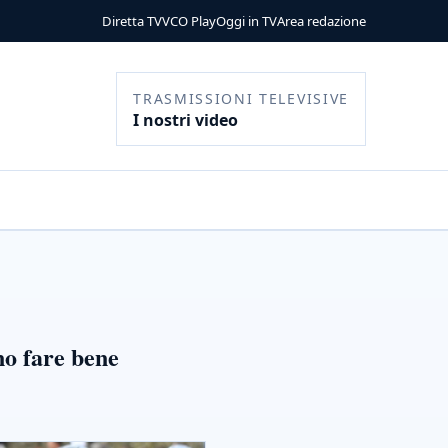
Diretta TV
VCO Play
Oggi in TV
Area redazione
TRASMISSIONI TELEVISIVE
I nostri video
no fare bene