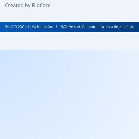
Created by FiloCare
Tele VCO 2000 srl | Via Montorfano, 1 | 28924 Verbania Fondotoce | Iscritto al Registro Impres