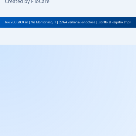
Created by FiloCare
Tele VCO 2000 srl | Via Montorfano, 1 | 28924 Verbania Fondotoce | Iscritto al Registro Impres