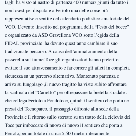
laghi ha visto al nastro di partenza 400 runners giunti da tutto il
nord ovest per disputare a Feriolo una delle corse più
rappresentative e sentite del calendario podistico amatoriale del
VCO. L’evento ,inserito nel programma della “Festa del boecc”
e organizzato da ASD Gravellona VCO sotto l’egida della
FIDAL provinciale ,ha dovuto quest’anno cambiare il suo
tradizionale percorso. A causa dell’ammaloramento della
passerella sul fiume Toce gli organizzatori hanno preferito
evitare il suo attraversamento e far correre gli atleti in completa
sicurezza su un percorso alternativo. Mantenuto partenza e
arrivo su lungolago ,il nuovo tragitto ha visto subito affrontare
la scalinata del “Carretto” per oltrepassare la bretella stradale .
che collega Feriolo a Fondotoce, quindi il sentiero che porta ne
pressi del Tecnoparco, il passaggio difronte alla sede della
Provincia e il ritorno sullo sterrato su un tratto della ciclovia del
Toce per imboccare di nuovo di nuovo il sentiero che porta a
Feriolo,per un totale di circa 5.500 metri interamente