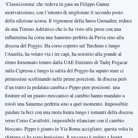
‘Classicissima’ che vedeva in gara un Filippo Ganna
motivatissimo, con l’intento di migliorare il secondo posto
della edizione scorsa. Il vignonese della Ineos Grenadier, reduce
da una Tirreno Adriatico che lo ha visto alle prese con una
influenzina ha corsa una Sanremo perfetta da Pavia sino alla
discesa del Poggio. Ha corso coperto sul Turchino e lungo
l’Aurelia, ha volato via i tre capi, ha resistito alla grande al
ritmo forsennato tenuto dalla UAE Emirates di Tadej Pogacar
sulla Cipressa e lungo la salita del Poggio ha saputo stare ci
primissimi scollinando nelle prime posizioni. In discesa però
d’un tratto la pedalata cambia e Pippo pere posizioni: una
forature ed un guasto meccanico al cambio hanno mandato a
rotoli una Sanremo perfetta sino a quel momento. Impossibile
guidare la bici con una ruota forata lungo i tornanti della discesa
verso Corso Cavallotti, impossibile rilanciare con il cambio
bloccato. Pippo è giunto in Via Roma accigliato; questa volta la
sfortuna ci ha visto benissimo. Il successo è andato a Jasper