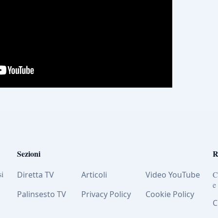
Sezioni
R
si
Diretta TV
Articoli
Video YouTube
C
e
Palinsesto TV
Privacy Policy
Cookie Policy
C