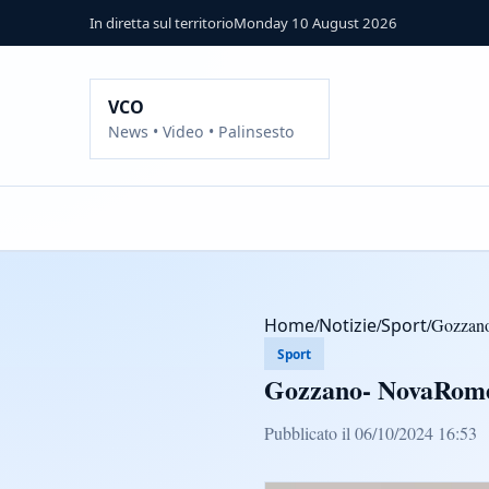
In diretta sul territorio
Monday 10 August 2026
VCO
News • Video • Palinsesto
Home
/
Notizie
/
Sport
/
Gozzano
Sport
Gozzano- NovaRome
Pubblicato il 06/10/2024 16:53