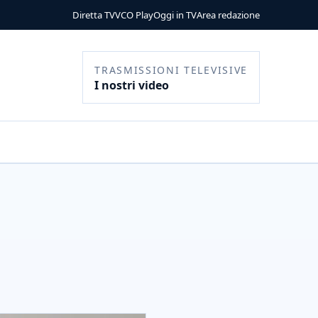
Diretta TV
VCO Play
Oggi in TV
Area redazione
TRASMISSIONI TELEVISIVE
I nostri video