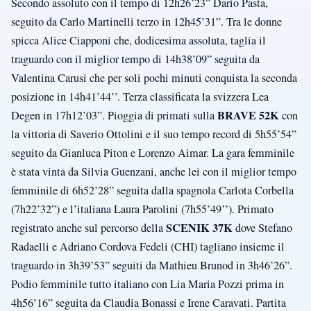
Secondo assoluto con il tempo di 12h26’23” Dario Pasta,
seguito da Carlo Martinelli terzo in 12h45’31”. Tra le donne
spicca Alice Ciapponi che, dodicesima assoluta, taglia il
traguardo con il miglior tempo di 14h38’09” seguita da
Valentina Carusi che per soli pochi minuti conquista la seconda
posizione in 14h41’44’’. Terza classificata la svizzera Lea
BRAVE 52K
Degen in 17h12’03”. Pioggia di primati sulla
con
la vittoria di Saverio Ottolini e il suo tempo record di 5h55’54”
seguito da Gianluca Piton e Lorenzo Aimar. La gara femminile
è stata vinta da Silvia Guenzani, anche lei con il miglior tempo
femminile di 6h52’28” seguita dalla spagnola Carlota Corbella
(7h22’32”) e l’italiana Laura Parolini (7h55’49’’). Primato
SCENIK 37K
registrato anche sul percorso della
dove Stefano
Radaelli e Adriano Cordova Fedeli (CHI) tagliano insieme il
traguardo in 3h39’53” seguiti da Mathieu Brunod in 3h46’26”.
Podio femminile tutto italiano con Lia Maria Pozzi prima in
4h56’16” seguita da Claudia Bonassi e Irene Caravati. Partita