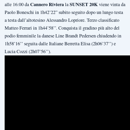
Cannero Riviera
SUNSET 20K
alle 16:00 da
la
viene vinta da
Paolo Boneschi in 1h42’22” subito seguito dopo un lungo testa
a testa dall’altotesino Alessandro Lopriore. Terzo classificato
Matteo Ferrari in 1h44’58’’. Conquista il gradino più alto del
podio femminile la danese Line Brandt Pedersen chiudendo in
1h58’16’’ seguita dalle Italiane Berretta Elisa (2h06’37’’) e
Lucia Cozzi (2h07’56’’).