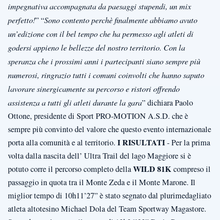
impegnativa accompagnata da paesaggi stupendi, un mix
perfetto!
” “
Sono contento perchè finalmente abbiamo avuto
un’edizione con il bel tempo che ha permesso agli atleti di
godersi appieno le bellezze del nostro territorio. Con la
speranza che i prossimi anni i partecipanti siano sempre più
numerosi, ringrazio tutti i comuni coinvolti che hanno saputo
lavorare sinergicamente su percorso e ristori offrendo
assistenza a tutti gli atleti durante la gara
” dichiara Paolo
Ottone, presidente di Sport PRO-MOTION A.S.D. che è
sempre più convinto del valore che questo evento internazionale
I RISULTATI
porta alla comunità e al territorio.
- Per la prima
volta dalla nascita dell’ Ultra Trail del lago Maggiore si è
WILD 81K
potuto corre il percorso completo della
compreso il
passaggio in quota tra il Monte Zeda e il Monte Marone. Il
miglior tempo di 10h11’27” è stato segnato dal plurimedagliato
atleta altotesino Michael Dola del Team Sportway Magastore.